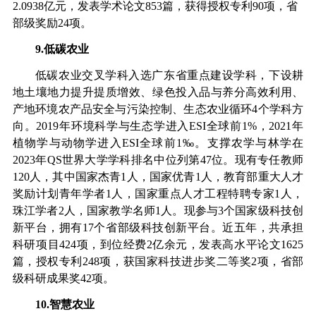
2.0938
亿元，发表
学术论文
853
篇，获得授权专利
90
项，省
部级奖励
24
项。
9.
低碳农业
低碳农业
交叉学科入选广东省重点建设学科，下设
耕
地土壤地力提升提质增效、绿色投入品与养分高效利用、
产地环境农产品安全与污染控制、生态农业循环
4
个
学科
方
向。
2019
年环境科学与生态学进入
ESI
全球前
1%
，
2021
年
植物学与动物学进入
ESI
全球
前
1‰
。支撑农学与林学在
202
3
年
QS
世界大学学科排名中位列第
47
位。现有专任教师
120
人，
其中国家杰青
1
人，国家优青
1
人，教育部重大人才
奖励计划青年学者
1
人，国家重点人才工程特聘专家
1
人，
珠江学者
2
人，国家教学名师
1
人。
现
参与
3
个
国家级科技创
新平台
，
拥有
17
个
省部级科技创新平台。近
五
年
，共
承担
科研项目
424
项，到位经费
2
亿余元，发表高水平论文
1625
篇，授权专利
248
项，
获
国家科技进步奖二等奖
2
项，省部
级科研成果奖
42
项。
10.
智慧农业