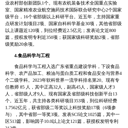
业农村部创新团队
1
个。现有农机装备技术全国重点实验
室、国家精准农业航空施药技术国际联合研究中心
2
个国家
级平台，
16
个省部级以上科研平台。近五年，主持国家重
点研发计划项目
2
项、国家自科科学基金
30
项，其他省部级
以上课题近
120
项，到位经费近
2.5
亿元；发表论文近
800
篇，授权发明专利近
350
项；获国家级科研奖励
2
项，省部
级奖励
20
余项。
4.
食品科学与工程
食品科学与工程入选广东省重点建设学科，下设食品
科学、农产品加工、粮油与蛋白质工程和食品安全与营养
4
个二级学科。
202
3
年软科世界一流学科排名第
20
。现有专
任教师
85
人，其中正高
32
人，副高
45
人，国家级人才
3
人，省部级人才
9
人。现有国家及省部级科技创新平台
13
个。近五年，共主持各类科研项目
353
项
，到位科研经费
1.7562
亿元，
获省部级二等奖以上科技奖励
17
项（
6
项参
与），其中省部一等奖
3
项。发表
SCI
论文
1025
篇，其中一
区
513
篇，影响因子
10.0
以上论文
121
篇，获授权发明专利