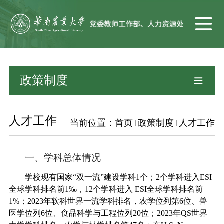
政策制度
人才工作
当前位置：
首页
政策制度
人才工作
一、
学科总体情况
学校现有国家
“
双一流
”
建设学科
1
个
；
2
个学科进入
ESI
全球学科
排名前
1‰
，
12
个学科进入
ESI
全球学科排名
前
1%
；
2023
年
软科世界一流学科排名，农学
位列
第
6
位、
兽
医学
位列
6
位、食品科学与工程位列
20
位；
202
3
年
QS
世界