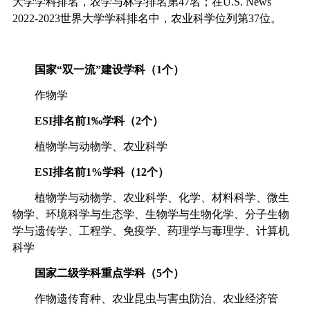
大学学科排名，农学与林学排名第
47
名；
在
U.S. News
2022-2023
世界大学
学科排名
中
，农业科学
位列
第
37
位
。
国家
“双
一流
”建设
学科
（
1
个）
作物学
ESI
排名前
1‰
学科（
2
个）
植物学与动物学、农业科学
ESI
排名前
1%
学科（
12
个）
植物学与动物学、农业科学、化学、材料科学、微生
物学、环境科学与生态学、生物学与生物化学、分子生物
学与遗传学、工程学、免疫学、药理学与毒理学、计算机
科学
国家二级学科重点学科
（
5
个
）
作物遗传育种
、
农业昆虫与害虫防治
、
农业经济管