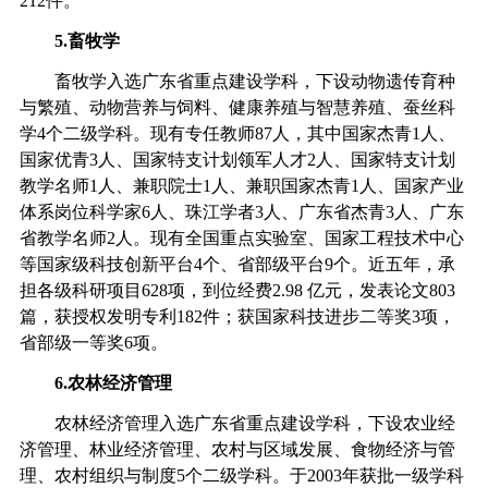
212
件。
5.
畜牧学
畜牧学入选广东省重点建设学科，下设动物遗传育种
与繁殖、动物营养与饲料、健康养殖与智慧养殖、蚕丝科
学
4
个二级学科。现有专任教师
87
人，其中国家杰青
1
人、
国家优青
3
人、国家特支计划领军人才
2
人、国家特支计划
教学名师
1
人、兼职院士
1
人、兼职国家杰青
1
人、国家产业
体系岗位科学家
6
人、珠江学者
3
人、广东省杰青
3
人、广东
省教学名师
2
人。现有全国重点实验室、国家工程技术中心
等国家级科技创新平台
4
个、省部级平台
9
个。近五年，承
担各级科研项目
628
项，到位经费
2.98
亿元，发表论文
803
篇，获授权发明专利
182
件；获国家科技进步二等奖
3
项，
省部级一等奖
6
项。
6.
农林经济管理
农林经济管理入选广东省重点建设学科，下设农业经
济管理、林业经济管理、农村与区域发展、食物经济与管
理、农村组织与制度
5
个二级学科。于
2003
年获批一级学科