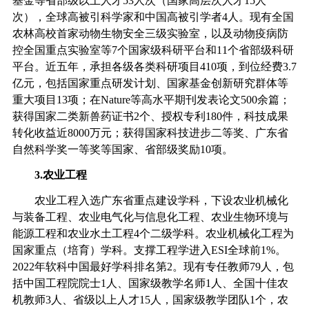
基金
等省部级以上人才
53
人次（国家高层次人才
15
人
次），全球高被引科学家和中国高被引学者
4
人。
现
有全国
农林高校首家动物生物安全三级实验室，以及动物疫病防
控全国重点实验室等
7
个国家级科研平台和
11
个省部级科研
平台。近
五
年
，
承担各级各类科研项目
410
项，到位经费
3.7
亿元，包括国家重点研发计划、国家基金创新研究群体等
重大项目
13
项；在
Nature
等
高水平期刊
发表论文
500
余篇
；
获
得
国家二类新兽药证书
2
个、授权专利
180
件，科技成果
转化收益近
8000
万元
；
获
得
国家科技进步二等奖、广东省
自然科学奖一等奖等国家、省部级奖励
10
项。
3.
农业工程
农业工程入选广东省重点建设学科，下设农业机械化
与装备工程、农业电气化与信息化工程、农业生物环境与
能源工程和农业水土工程
4
个二级学科。农业机械化工程为
国家重点（培育）学科。支撑工程学进入
ESI
全球前
1%
。
2022
年软科中国最好学科排名第
2
。现有专任教师
79
人，包
括中国工程院院士
1
人、国家级教学名师
1
人、全国十佳农
机教师
3
人、省级以上人才
15
人，国家级教学团队
1
个，农