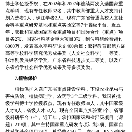
博士学位授予权，在
2002
年和
2007
年连续两次入选国家重
点学科。现有专任教师
32
名，
其中教育部重大人才支持计
划入选者
2
人，珠
江学者
2
人。现有广东省普通高校人文社
会科学重点研究基地和重点实验室等
7
个省级平台。近五
年，获批和完成国家基金重点项目和国际合作（重点）项
目各
2
项、国家社科基金重大项目
3
项，到位科研经费超过
6000
万，发表高水平科研论文
400
余篇；获得教育部第八届
高等学校科学研究优秀成果奖（人文社会科学）一等奖、
张培刚发展经济学奖、广东省科技进步奖二等奖、以及广
东省哲学社会科学优秀成果奖等多项奖励。
7.
植物保护
植物保护入选广东省重点建设学科，下设农业昆虫与
害虫防治、植物病理学、农药学
3
个二级学科。我国首批一
级学科博士学位授权点。现有专任教师
88
人，其中国家级
人才
8
人，省级人才
52
人。现有全国重点实验室
1
个、省部
级科研平台
10
个。近五年，承担国家级和省部级项目（课
题）
219
项，其中主持国家重点研发专项计划
2
项、国家自
然科学基金项目
74
项，总经费
3.2
亿元，在
Cell
、
PNAS
等发