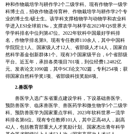
种和作物栽培学与耕作学
2
个二级学科。现有作物学一级学
科博士点，招收作物遗传育种、作物栽培学与耕作学
2
个专
业的博士生
/
硕士生。该学科支撑植物学与动物学和农业科
学进入
ESI
全球前
1‰
，支撑农学与林学在
202
3
年
QS
世界大
学学科排名中位列第
47
位。
2022
年软科中国最好学科排
名，作物学排名第
9
。现有专任教师
110
余人，其中中国科
学院院士
1
人、国家级人才
12
人、省部级人才
14
人，国家自
然科学基金创新群体
1
个。现有
3
个国家级平台，
6
个省部级
平台。近五年，承担各类项目
701
项，到位经费
1.2482
亿
元。发表论文
1090
篇，其中
SCI
论文
702
篇，专利
254
项；获
得国家自然科学奖
1
项、省部级科技奖励
8
项。
2.
兽医学
兽医学入选广东省重点建设学科，
下设基础兽医学、
预防兽医学、临床兽医学、兽医药学和微生物学
5
个二级学
科
。
预防兽医学为国家重点学科。
2023
年软科世界一流学
科排名
第
6
位。现有专任教师
101
人，其中正高
48
人，副高
42
人，包括
教育部重大人才奖励计划、国家杰出青年科学