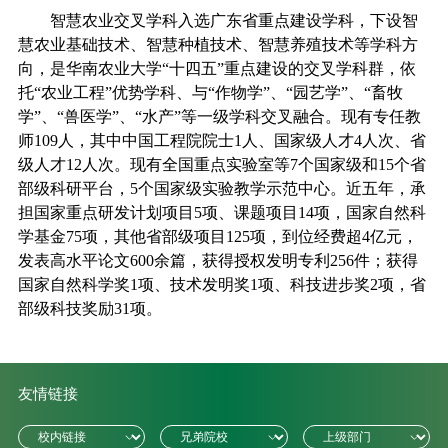
智慧农业交叉学科入选广东省重点建设学科，下设智
慧农业基础技术、智慧种植技术、智慧养殖技术等学科方
向，是华南农业大学“十四五”重点建设的交叉学科群，依
托“农业工程”优势学科、与“作物学”、“园艺学”、“畜牧
学”、“兽医学”、“水产”等一级学科交叉融合。现有专任教
师
109
人，其中中国工程院院士
1
人、国家级人才
4
人次、省
级人才
12
人次。现有全国重点实验室等
7
个国家级和
15
个省
部级科研平台，
5
个国家级实验教学示范中心。近五年，承
担国家重点研发计划项目
5
项、课题项目
14
项，国家自然科
学基金
75
项，其他省部级项目
125
项，到位经费超
4
亿元，
发表高水平论文
600
余篇，获得授权发明专利
256
件；获得
国家自然科学奖
1
项、技术发明奖
1
项、科技进步奖
2
项，省
部级科技奖励
31
项。
友情链接