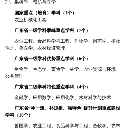
理
、
果树学
、
预防兽医学
国家
重点（培育）学科
（
1
个
）
农业机械化工程
广东省一级学科攀峰重点学科
（
7
个
）
农业工程
、
食品科学与工程
、
作物学
、
园艺学
、
植物
保护
、
兽医学
、
农林经济管理
广东省一级学科优势重点学科
（
6
个
）
生物学
、
生态学
、
畜牧学
、
林学
、
农业资源与环境
、
公共管理
广东省二级学科特色重点学科
（
4
个
）
金融学、应用数学、应用化学、木材科学与技术
广东省“冲一流、补短板、强特色”提升计划重点建设
学科
（
10
个
）
兽医学
、
农业工程
、
食品科学与工程
、畜牧学、
农林