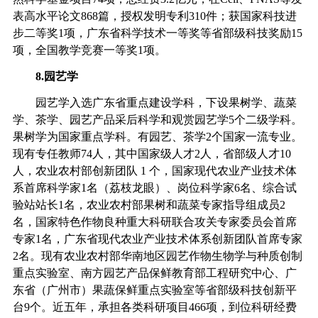
表高水平论文
868
篇，授权发明专利
310
件；获国家科技进
步二等奖
1
项，广东省科学技术一等奖等省部级科技奖励
15
项，全国教学竞赛一等奖
1
项。
8.
园艺学
园艺学入选广东省重点建设学科，下设果树学、蔬菜
学、茶学、园艺产品采后科学和观赏园艺学
5
个二级学科。
果树学为国家重点学科。有园艺、茶学
2
个国家一流专业。
现有专任教师
74
人，其中国家级人才
2
人，省部级人才
10
人，农业农村部创新团队
1
个，国家现代农业产业技术体
系首席科学家
1
名（荔枝龙眼）、岗位科学家
6
名、综合试
验站站长
1
名，农业农村部果树和蔬菜专家指导组成员
2
名，国家特色作物良种重大科研联合攻关专家委员会首席
专家
1
名，广东省现代农业产业技术体系创新团队首席专家
2
名。现有农业农村部华南地区园艺作物生物学与种质创制
重点实验室、南方园艺产品保鲜教育部工程研究中心、广
东省（广州市）果蔬保鲜重点实验室等省部级科技创新平
台
9
个。近五年，承担各类科研项目
466
项，到位科研经费