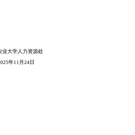
源处
4日