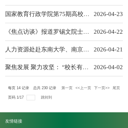
国家教育行政学院第75期高校中青年干部培训班来校调研
2026-04-23
《焦点访谈》报道罗锡文院士团队：智慧农场实现“耕、种、管、收”全程无人化作业
2026-04-22
人力资源处赴东南大学、南京农业大学调研和招聘
2026-04-21
聚焦发展 聚力攻坚： “校长有约・微话——副教授专场”活动举行
2026-04-02
每页
14
记录
总共
230
记录
第一页
<<上一页
下一页>>
尾页
页码
1
/
17
跳转到
友情链接