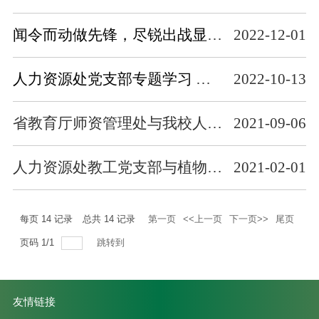
闻令而动做先锋，尽锐出战显担当（人力资源处党支部同心抗疫在行动）
2022-12-01
人力资源处党支部专题学习 《习近平谈治国理政》（第四卷）
2022-10-13
省教育厅师资管理处与我校人力资源处党支部开展联学共建活动
2021-09-06
人力资源处教工党支部与植物育种系党支部开展结对共建暨“学习全国优秀共产党员卢永根先进事迹”主题党日活动
2021-02-01
每页
14
记录
总共
14
记录
第一页
<<上一页
下一页>>
尾页
页码
1
/
1
跳转到
友情链接